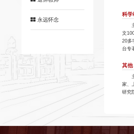
科学
永远怀念
文1
20
台专
其他
家、
研究