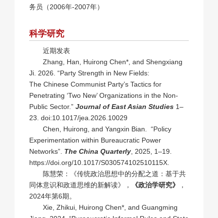
务员（2006年-2007年）
科学研究
近期发表
Zhang, Han, Huirong Chen*, and Shengxiang
Ji. 2026. “Party Strength in New Fields:
The
Chinese Communist Party’s Tactics for
Penetrating ‘Two New’ Organizations in the Non-
Public Sector.”
Journal of East Asian Studies
1–
23. doi:10.1017/jea.2026.10029
Chen, Huirong, and Yangxin Bian. “Policy
Experimentation within Bureaucratic Power
Networks”.
The China Quarterly
, 2025, 1–19.
https://doi.org/10.1017/S030574102510115X.
陈慧荣：《传统政治思想中的分配之道：基于共
同体意识和政道思维的新解读》，
《政治学研究》
，
2024年第6期。
Xie, Zhikui, Huirong Chen*, and Guangming