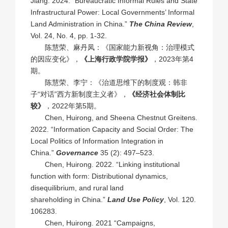
Jiang. 2024. “Bureaucratic Informal Rules and State
Infrastructural Power: Local Governments’ Informal
Land Administration in China.”
The China Review
,
Vol. 24, No. 4, pp. 1-32.
陈慧荣、麻丹凤：《国家能力新视角：治理模式
的因应变化》，
《上海行政学院学报》
，2023年第4
期。
陈慧荣、李宁：《治道思维下的制度观：韩非
子“对话”西方新制度主义者》，
《经济社会体制比
较》
，2022年第5期。
Chen, Huirong, and Sheena Chestnut Greitens.
2022. “Information Capacity and Social Order: The
Local Politics of Information Integration in
China.”
Governance
35 (2): 497–523.
Chen, Huirong. 2022. “Linking institutional
function with form: Distributional dynamics,
disequilibrium, and rural land
shareholding in China.”
Land Use Policy
, Vol. 120.
106283.
Chen, Huirong. 2021 “Campaigns,