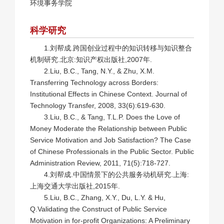
环境事务学院
科学研究
1.刘帮成.跨国创业过程中的知识转移与知识整合
机制研究.北京:知识产权出版社,2007年.
2.Liu, B.C., Tang, N.Y., & Zhu, X.M.
Transferring Technology across Borders:
Institutional Effects in Chinese Context. Journal of
Technology Transfer, 2008, 33(6):619-630.
3.Liu, B.C., & Tang, T.L.P. Does the Love of
Money Moderate the Relationship between Public
Service Motivation and Job Satisfaction? The Case
of Chinese Professionals in the Public Sector. Public
Administration Review, 2011, 71(5):718-727.
4.刘帮成.中国情景下的公共服务动机研究.上海:
上海交通大学出版社,2015年.
5.Liu, B.C., Zhang, X.Y., Du, L.Y. & Hu,
Q.Validating the Construct of Public Service
Motivation in for-profit Organizations: A Preliminary