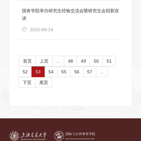
国务学院举办研究生经验交流会暨研究生会招新宣
讲
2015-09-24
首页
上页
...
48
49
50
51
52
53
54
55
56
57
...
下页
尾页