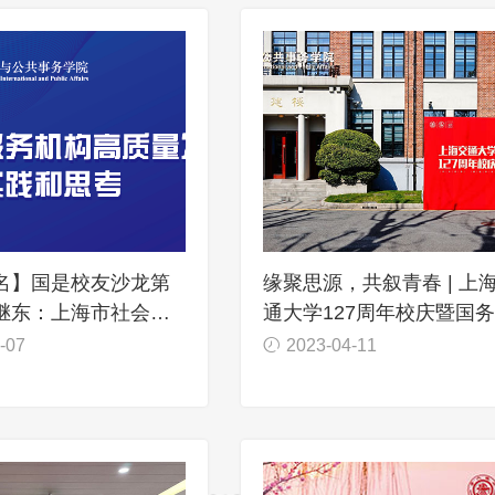
名】国是校友沙龙第
缘聚思源，共叙青春 | 上
继东：上海市社会服
通大学127周年校庆暨国
质量发展的实践和思
校友返校活动顺利举行
-07
2023-04-11