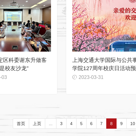
定区科委谢东升做客
上海交通大学国际与公共
是校友沙龙”
学院127周年校庆日活动
-03
2023-03-31
首页
上页
...
3
4
5
6
7
8
9
10