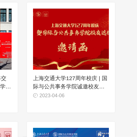
海交
上海交通大学127周年校庆 | 国
务学院
际与公共事务学院诚邀校友回
家！
2023-04-06