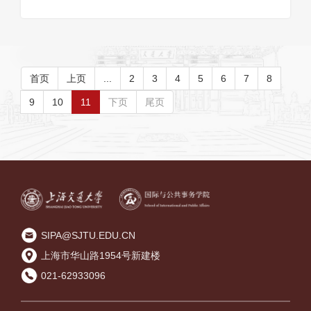
首页
上页
...
2
3
4
5
6
7
8
9
10
11
下页
尾页
SIPA@SJTU.EDU.CN
上海市华山路1954号新建楼
021-62933096