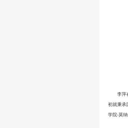
李萍
初就秉承
学院-莫