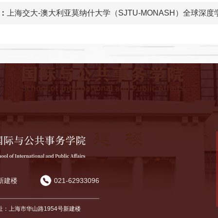
：
上海交大-澳大利亚莫纳什大学（SJTU-MONASH）全球深
新建楼
021-62933096
址：上海市华山路1954号新建楼