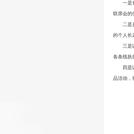
一是
联席会的
二是
的个人长
三是
各条线执
四是
品活动，