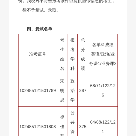
份。我校对不符合报考条件或提供虚假信息的考生，
一律不予复试、录取。
四、复试名单
考
报
总
各单科成绩
生
考
分
准考证号
英语/政治/业
姓
学
成
务课1/业务课2
名
科
绩
宋
政
68/71/122/12
102485121501789
明
治
387
6
思
学
公
樊
共
64/68/122/12
102485121501803
佳
375
管
1
慧