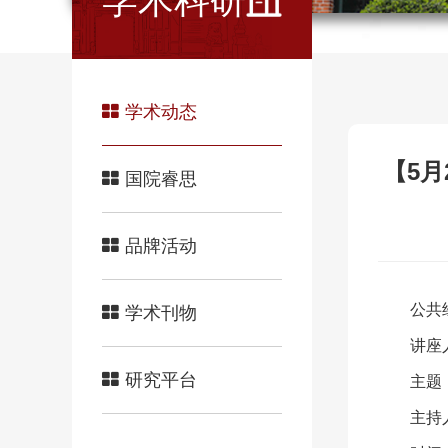
学术科研
学术动态
【5月2
国院睿思
品牌活动
公共
学术刊物
讲座人：
研究平台
主题：Th
主持