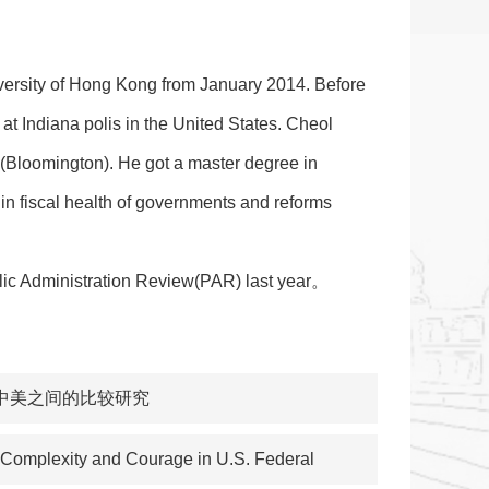
rsity of Hong Kong from January 2014. Before
t Indiana polis in the United States. Cheol
y (Bloomington). He got a master degree in
in fiscal health of governments and reforms
ublic Administration Review(PAR) last year。
中美之间的比较研究
lexity and Courage in U.S. Federal