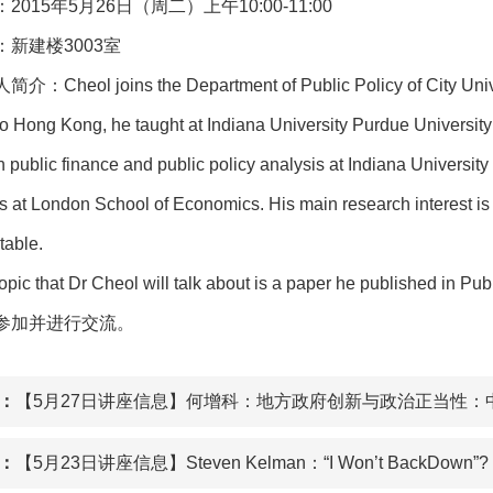
2015年5月26日（周二）上午10:00-11:00
：新建楼3003室
介：Cheol joins the Department of Public Policy of City Unive
o Hong Kong, he taught at Indiana University Purdue University a
n public finance and public policy analysis at Indiana Universit
 at London School of Economics. His main research interest is 
table.
opic that Dr Cheol will talk about is a paper he published in P
参加并进行交流。
：
【5月27日讲座信息】何增科：地方政府创新与政治正当性：
：
【5月23日讲座信息】Steven Kelman：“I Won’t BackDown”? Comp