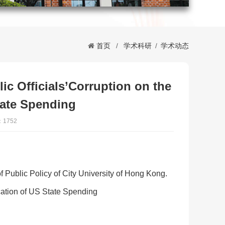
首页
/
学术科研
/
学术动态
ficials’Corruption on the
tate Spending
1752
lic Policy of City University of Hong Kong.
cation of US State Spending