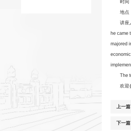
时间：
地点
讲座人简
he came t
majored i
economics
implemen
The t
欢迎
上一篇
下一篇