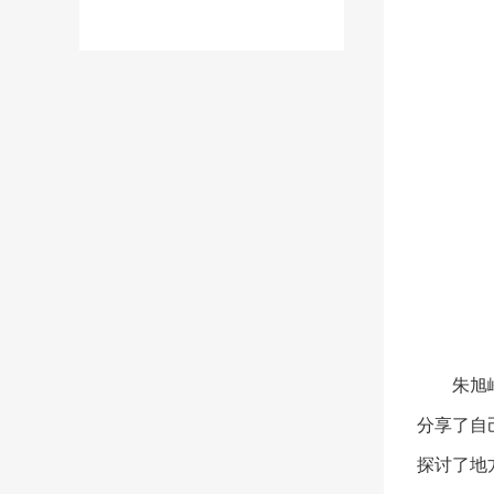
朱旭
分享了自
探讨了地