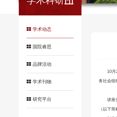
学术科研
学术动态
国院睿思
品牌活动
10
务社会组
学术刊物
研究平台
讲座
（以下简