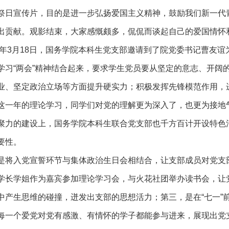
祭日宣传片，目的是进一步弘扬爱国主义精神，鼓励我们新一代
出贡献。观影结束，大家感慨颇多，侃侃而谈起自己的爱国情怀
15年3月18日，国务学院本科生党支部邀请到了院党委书记曹友
学习“两会”精神结合起来，要求学生党员要从坚定的意志、开阔
业、坚定政治立场等方面提升硬实力；积极发挥先锋模范作用，
这一年的理论学习，同学们对党的理解更为深入了，也更为接地
聚力的建设上，国务学院本科生联合党支部也千方百计开设特色
要性。
是将入党宣誓环节与集体政治生日会相结合，让支部成员对党支
学长学姐作为嘉宾参加理论学习会，与火花社团举办读书会，让
中产生思维的碰撞，迸发出支部的思想活力；第三，是在“七一”前
每一个爱党对党有感激、有情怀的学子都能参与进来，展现出党