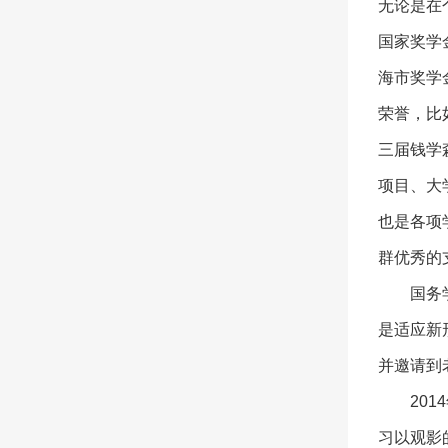
无论是在
国家奖学
海市奖学
荣誉，比
三届钱学
项目、大
也是各项
群优秀的
国务
是适应新
并邀请到
20
习以观影