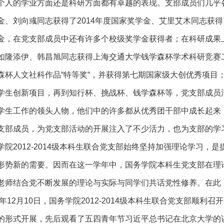
个人的学业方面还是科研方面都有卓越的表现。支部成员们几乎
金、刘向彧同志获得了2014年度国家奖学金、艾里艾木同志获得了
金，在党支部成员中还有许多个校级奖学金获得者；在科研成果
如隆添伊、韩昌旭同志获得上海交通大学钱学森杯学术科研竞赛二
森杯人文社科作品“特等奖“，并获得第七期国家级大创优秀项目；
学生创新项目，再到知行杯、挑战杯、钱学森杯等，党支部成员
学生工作的领头人物，他们中的许多都从优秀团干部中成长起来
支部成员，为党支部活动的开展注入了不少活力，也为支部的学
学院2012-2014级本科生联合党支部始终坚持加强理论学习
形势新的需要。因而在这一学年中，国务学院本科生党支部在理
老师结合党不断发展的理论与实际与同学们共话党性修养。在此
14年12月10日，国务学院2012-2014级本科生联合党支部
的形式开展，先后观看了五四青年节习近平总书记在北京大学的讲