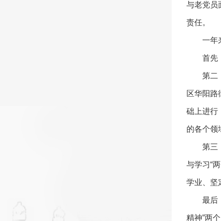
与老党员
责任。
一年
首先
第二
区华阳路
础上进行
的各个领
第三
与学习“
学业、坚
最后
精神”两