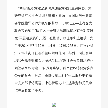
“两新”组织党建是新时期加强党建的重要内容。为
研究徐汇区社会组织党建相关问题，在国际与公共事
务学院指导老师郑晓华的带领下，徐汇区—上海交大
联合实践项目“徐汇区社会组织党建现状及有效对策研
究”课题组成员邱忠霞、张彬倩、顾佳雯和戚颖璞，先
后于2014年7月10日、14日、17日和25日共四次赴徐
汇区斜土街道社会公益组织孵化园，与斜土园社会组
织联合党支部相关人员就“斜土街道社会公益组织孵化
园社会组织党建工作”展开座谈。斜土社区综合党委办
公室的吕蓉、薛洁、高璐，斜土社区生活服务中心联
合党支部书记高慧、中心管理办主任盛淑斐和党员李
洁先后参加了座谈。