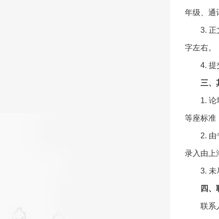
年级、通
3.
字左右。
4.
三、
1.
等座标准
2.
录入由上
3.
四、
联系