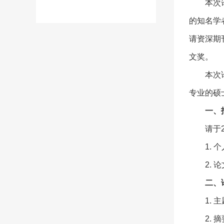
本次
的知名学
请资深期
文奖。
本次
专业的硕
一、
请于
1. 
2. 
二、
1.
2.