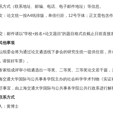
讯方式（联系地址、邮编、电话、电子邮件地址）等信息。
 正文：论文统一按A4纸排版，单倍行距，12号字体；正文需包含作
 提交：邮件请以“学校+姓名+论文题目”的题目格式在截止日前直接发送至邮
其他事项
 论坛组委会将为通过论文遴选线下参会的研究生统一提供住宿，
，请留好车票）。
 由专家组成评审小组遴选出一等奖、二等奖、三等奖论文若干篇
海交通大学国际与公共事务学院主办的社会科学学术刊物《实证
 未尽事宜，由上海交通大学国际与公共事务学院公共行政系进行解
联系方式
人：黄博士