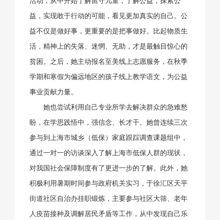
活动，从中开始了解留守儿童，了解公益，探索公
益，实现敢于行动的可能，看见更加真实的自己。公
益不仅是做好事，更重要的是把事做好。比起物质生
活，精神上的失落、迷惘、无助，才是最触目惊心的
贫困。之后，她主动报名至美线上志愿服务，在秋季
学期和寒假为偏远地区的孩子线上教学语文，为公益
事业贡献力量。
她也尝试利用自己专业所学去解决群众的急难愁
盼，在学思践悟中，强信念、长才干。她曾连续三次
参与到上海市城乡（低保）家庭跟踪调查课题组中，
通过一对一的访谈深入了解上海市低保人群的现状，
对我国社会保障制度有了更进一步的了解。此外，她
积极利用暑期时间参与政府机关实习，于徐汇区天平
街道社区自治办挂职锻炼，主要参与社区大筛、老年
人疫苗接种及调解居民矛盾等工作，从中发现自己乐