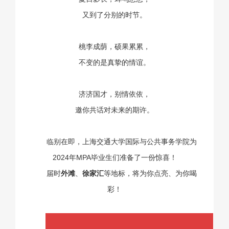
又到了分别的时节。
桃李成荫，硕果累累，
不变的是真挚的情谊。
济济国才，别情依依，
邀你共话对未来的期许。
临别在即，上海交通大学国际与公共事务学院为
2024年MPA毕业生们准备了一份惊喜！
届时
外滩
、
徐家汇
等地标，将为你点亮、为你喝
彩！