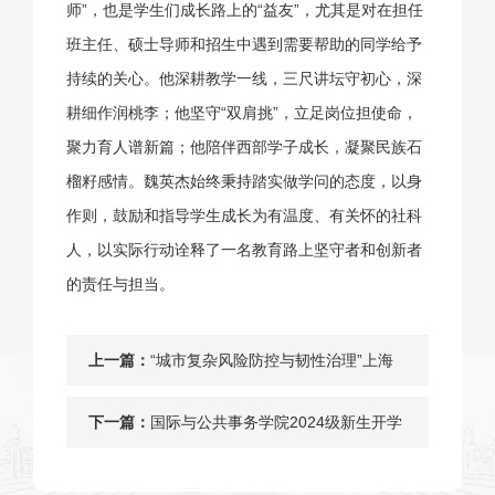
师”，也是学生们成长路上的“益友”，尤其是对在担任
班主任、硕士导师和招生中遇到需要帮助的同学给予
持续的关心。他深耕教学一线，三尺讲坛守初心，深
耕细作润桃李；他坚守“双肩挑”，立足岗位担使命，
聚力育人谱新篇；他陪伴西部学子成长，凝聚民族石
榴籽感情。魏英杰始终秉持踏实做学问的态度，以身
作则，鼓励和指导学生成长为有温度、有关怀的社科
人，以实际行动诠释了一名教育路上坚守者和创新者
的责任与担当。
上一篇：
“城市复杂风险防控与韧性治理”上海
市应急管理重点实验室学术委员会第
下一篇：
国际与公共事务学院2024级新生开学
一次全体会议召开
典礼举行