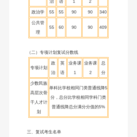
治
语
1
2
政治学
55
55
90
90
340
公共管
55
60
90
90
409
理
（二）专项计划复试分数线
政
英
业务课
业务课
总
专项计划
治
语
1
2
分
少数民族
单科比学校相同门类普通线降5
高层次骨
分，总分比学校相同学科门类
干人才计
普通线降总分满分分值的5%
划
三、复试考生名单