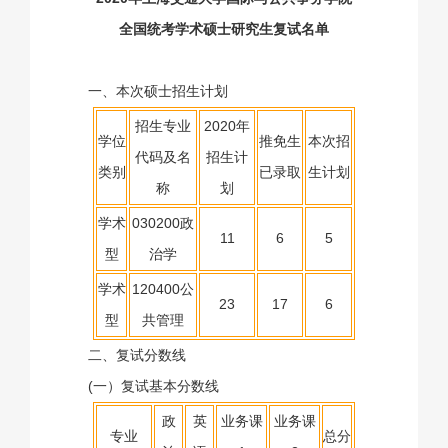
全国统考学术硕士研究生复试名单
一、本次硕士招生计划
招生专业
2020年
学位
推免生
本次招
代码及名
招生计
类别
已录取
生计划
称
划
学术
030200政
11
6
5
型
治学
学术
120400公
23
17
6
型
共管理
二、复试分数线
(一）复试基本分数线
政
英
业务课
业务课
专业
总分