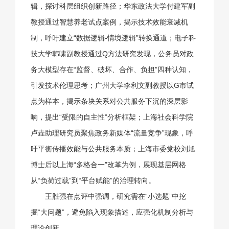
辑，探讨科层组织创新路径；华东政法大学付建军副
教授通过智慧养老试点案例，揭示技术效能衰减机
制，呼吁建立“数据逻辑-情境逻辑”转换通道；电子科
技大学韩啸副教授通过Q方法研究发现，公务员对政
务大模型存在“监督、破坏、合作、负担”四种认知，
引发技术伦理思考；广州大学李利文副教授以G市试
点为样本，揭示条块关系对公共服务下沉的深层影
响，提出“受限的自主性”分析框架；上海社会科学院
卢垚助理研究员聚焦政务新媒体“流量竞争”现象，呼
吁平衡传播效能与公共服务本质；上海市委党校刘旭
博士后以上海“多格合一”改革为例，展现基层网格
从“负荷过载”到“平台赋能”的治理转向。
王胜强在点评中强调，研究需在“小选题”中挖
掘“大问题”，避免陷入现象描述，应强化机制分析与
理论创新。