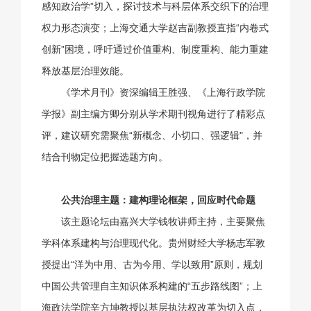
感知政治学”切入，探讨技术与科层体系交织下的治理
权力形态演变；上海交通大学赵吉副教授直指“内卷式
创新”困境，呼吁通过价值重构、制度重构、能力重建
释放基层治理效能。
《学术月刊》资深编辑王胜强、《上海行政学院
学报》副主编方卿分别从学术期刊视角进行了精彩点
评，建议研究需聚焦“新概念、小切口、强逻辑"，并
结合刊物定位把握选题方向。
公共治理主题：建构理论框架，回应时代命题
该主题论坛由嘉兴大学钱牧讲师主持，主要聚焦
学科体系建构与治理现代化。贵州财经大学杨志军教
授提出“洋为中用、古为今用、学以致用”原则，规划
中国公共管理自主知识体系构建的“五步路线图”；上
海政法学院辛方坤教授以基层执法权改革为切入点，