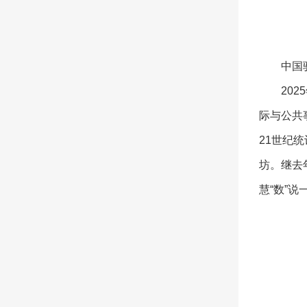
中国
20
际与公共
21世纪
坊。继去
慧“数”