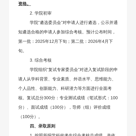
资格。
2. 学院初审
学院
“
遴选委员会
”
对申请人进行遴选，公示并通
知遴选合格的申请人参加综合考核。预计公布时间，
第一批：
2025
年
12
月下旬；第二批：
2026
年
4
月下
旬。
3. 综合考核
学院组织
“
复试专家委员会
”
对进入复试阶段的申
请人从学科背景、专业素质、外语水平、思维能力、
个人品性、创新能力、科研潜力等方面进行全面考
核。复试总分
300
分：专业测试成绩（笔试形式：
100
分）、面试成绩（
100
分），导师（组）评价成绩
（
100
分）。
四、录取原则
1. 按照所报学科的考生综合考核总成绩，并依