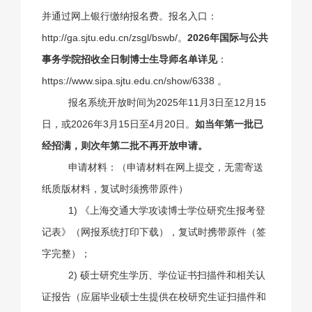
并通过网上银行缴纳报名费。报名入口：
http://ga.sjtu.edu.cn/zsgl/bswb/
。
2026
年国际与公共
事务学院招收全日制博士生导师名单详见
：
https://www.sipa.sjtu.edu.cn/show/6338 。
报名
系统开放时间为2025
年11
月
3
日至
12
月1
5
日，或
2026
年
3
月
15
日至
4
月
20
日。
如当年第一批已
经招满，则次年第二批不再开放申请。
申请材料：（申请材料在网上提交，无需寄送
纸质版材料，复试时须携带原件）
1) 《上海交通大学攻读博士学位研究生报考登
记表》（网报系统打印下载），复试时携带原件（签
字完整）；
2) 硕士研究生学历、学位证书扫描件和相关认
证报告（应届毕业硕士生提供在校研究生证扫描件和