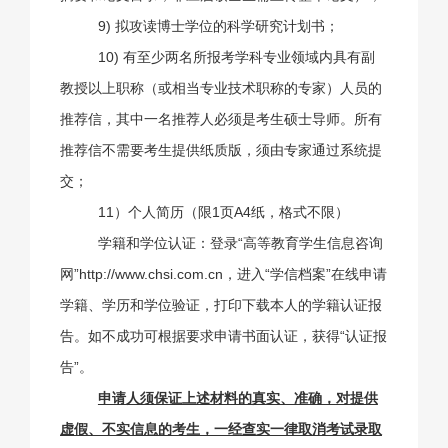
9) 拟攻读博士学位的科学研究计划书；
10) 有至少两名所报考学科专业领域内具有副
教授以上职称（或相当专业技术职称的专家）人员的
推荐信，其中一名推荐人必须是考生硕士导师。
所有
推荐信不需要考生提供纸质版，须由专家通过系统提
交；
11）个人简历（限
1
页
A4
纸，格式不限）
学籍和学位认证：登录
“
高等教育学生信息咨询
网
”http://www.chsi.com.cn
，进入
“
学信档案
”
在线申请
学籍、学历和学位验证，打印下载本人的学籍认证报
告。如不成功可根据要求申请书面认证，获得
“
认证报
告
”
。
申请人须保证上述材料的真实、准确，对提供
虚假、不实信息的考生，一经查实一律取消考试录取