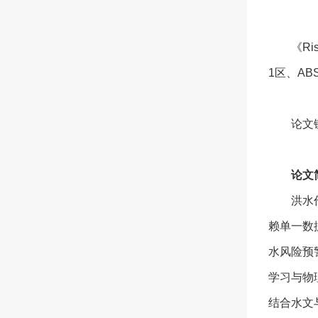
《Ri
1区、AB
论文
论文
洪水
赖单一数
水风险预警模
学习与物
结合水文