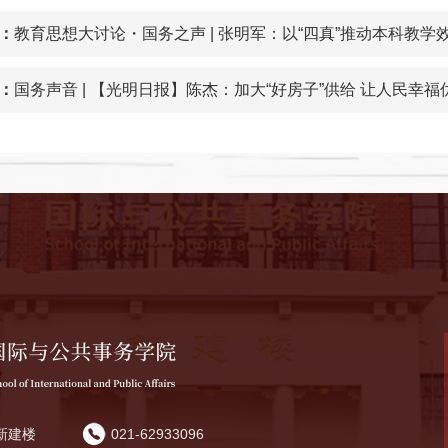
：
教育思想大讨论・国务之声 | 张明军：以“四真”推动本科教学
：
国务声音 | 【光明日报】陈杰：加大“好房子”供给 让人民幸福
新建楼
021-62933096