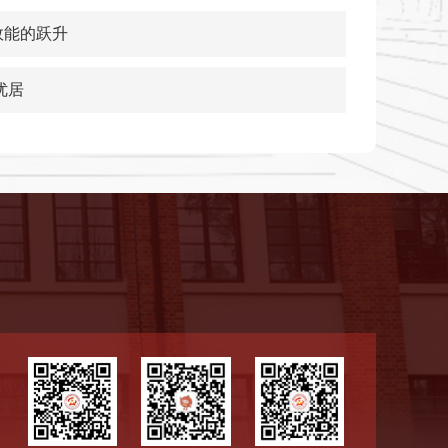
效能的跃升
优居