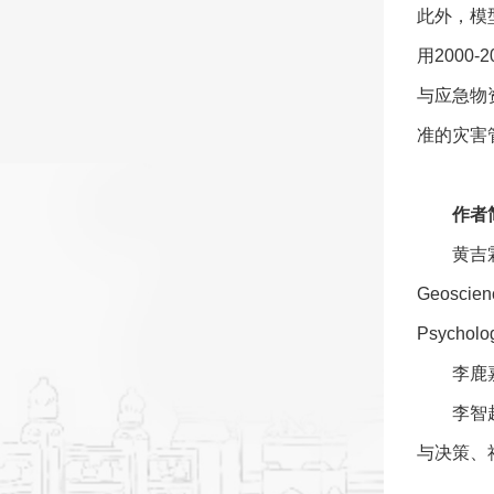
此外，模
用200
与应急物
准的灾害
作者
黄吉霖
Geoscienc
Psycho
李鹿
李智
与决策、