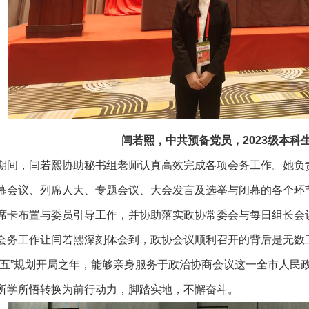
闫若熙，中共预备党员，2023级本科
期间，闫若熙协助秘书组老师认真高效完成各项会务工作。她负
幕会议、列席人大、专题会议、大会发言及选举与闭幕的各个环
席卡布置与委员引导工作，并协助落实政协常委会与每日组长会
会务工作让闫若熙深刻体会到，政协会议顺利召开的背后是无数工
五五”规划开局之年，能够亲身服务于政治协商会议这一全市人民
所学所悟转换为前行动力，脚踏实地，不懈奋斗。