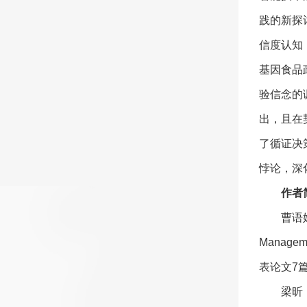
践的新探
信度认知
基因食品
验信念的
出，且在
了循证决
悖论，深
作者
曹语
Manage
表论文7
梁昕