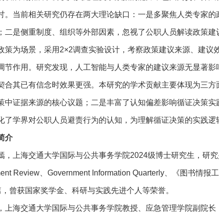
讨。当前相关研究仍存在两大理论缺口：一是多聚焦人类专家的
；二是侧重制度、组织等外部因素，忽视了公职人员解读政策建
政策为场景，采用2×2调查实验设计，考察政策建议来源、建议
调节作用。研究发现，人工智能与人类专家的建议来源无显著影
契合其已有信念时效果更强。本研究的学术贡献主要体现为三方
策中证据来源的核心议题；二是丰富了认知偏差影响循证决策实
化了学界对公职人员避责行为的认知，为理解循证决策的实践逻
简介
嫣，上海交通大学国际与公共事务学院2024级博士研究生，研究兴
ment Review、Government Information Quarte
篇，曾获国家奖学金、科研与实践先进个人等荣誉。
，上海交通大学国际与公共事务学院教授、应急管理学院副院长