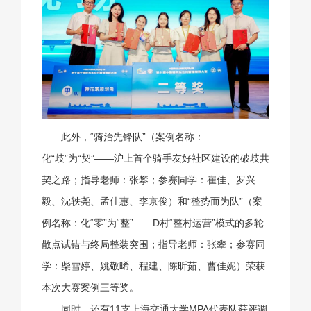
此外，“骑治先锋队”（案例名称：
化“歧”为“契”——沪上首个骑手友好社区建设的破歧共
契之路；指导老师：张攀；参赛同学：崔佳、罗兴
毅、沈轶尧、孟佳惠、李京俊）和“整势而为队”（案
例名称：化“零”为“整”——D村“整村运营”模式的多轮
散点试错与终局整装突围；指导老师：张攀；参赛同
学：柴雪婷、姚敬晞、程建、陈昕茹、曹佳妮）荣获
本次大赛案例三等奖。
同时，还有11支上海交通大学MPA代表队获评调