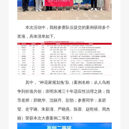
本次活动中，我校参赛队伍提交的案例获得多个
奖项，具体清单如下。
其中， “种花家规划兔”队（案例名称：从人鸟相
争到价值共创：崇明东滩三十年适应性治理之路；指
导老师：郑晓华、沈丽丹、彭勃；参赛同学：袁碧
莹、史宇璐、朱薪潼、严晓燕、陈蓉、赵乾竣、周杰
丽）荣获本次大赛案例二等奖！