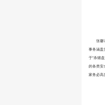
张馨
事务涵盖
于“杀猪
的各类安
家务必高