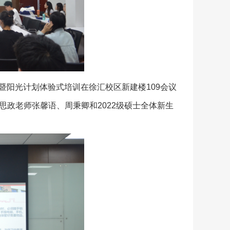
班会暨阳光计划体验式培训在徐汇校区新建楼109会议
思政老师张馨语、周秉卿和2022级硕士全体新生