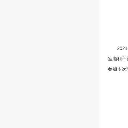
20
室顺利举
参加本次