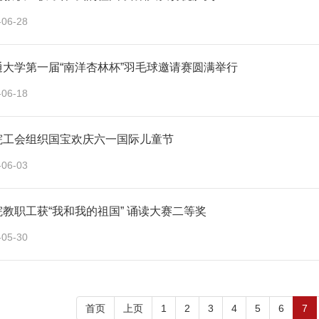
-06-28
通大学第一届“南洋杏林杯”羽毛球邀请赛圆满举行
-06-18
院工会组织国宝欢庆六一国际儿童节
-06-03
教职工获“我和我的祖国” 诵读大赛二等奖
-05-30
首页
上页
1
2
3
4
5
6
7