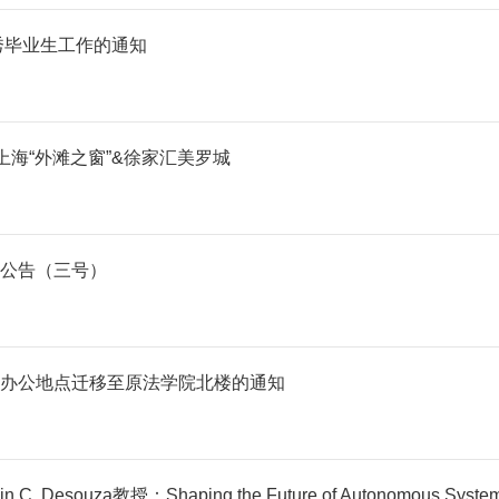
秀毕业生工作的通知
日上海“外滩之窗”&徐家汇美罗城
公告（三号）
办公地点迁移至原法学院北楼的通知
za教授：Shaping the Future of Autonomous Systems i