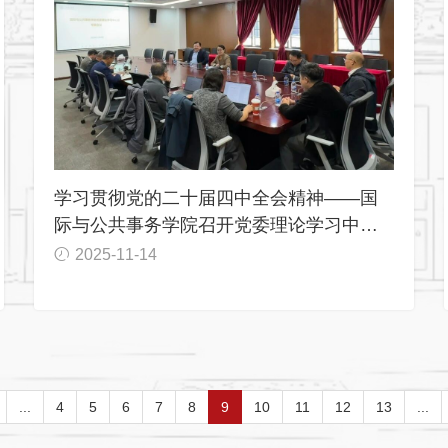
学习贯彻党的二十届四中全会精神——国
际与公共事务学院召开党委理论学习中心
组（扩大）专题学习会
2025-11-14
...
4
5
6
7
8
9
10
11
12
13
...