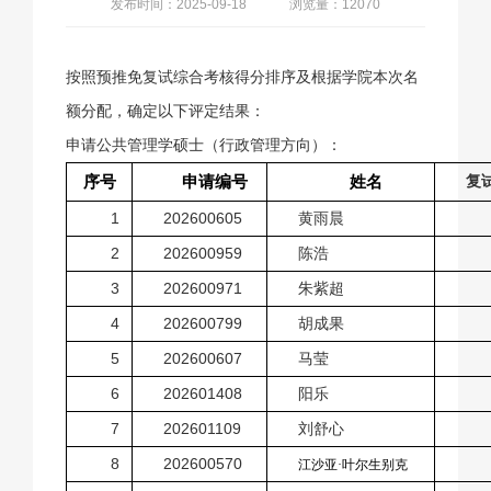
发布时间：2025-09-18
浏览量：12070
按照预推免复试综合考核得分排序及根据学院本次名
额分配，确定以下评定结果：
申请公共管理学硕士（行政管理方向）：
序号
申请编号
姓名
复
1
202600605
黄雨晨
2
202600959
陈浩
3
202600971
朱紫超
4
202600799
胡成果
5
202600607
马莹
6
202601408
阳乐
7
202601109
刘舒心
8
202600570
江沙亚·叶尔生别克