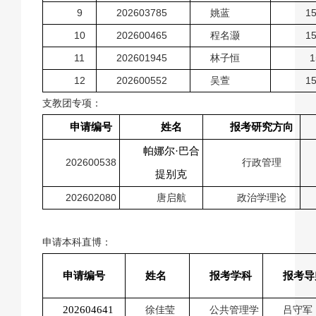
9
202603785
姚蓝
15
10
202600465
程名灏
15
11
202601945
林子恒
1
12
202600552
吴萱
15
支教团专项：
申请编号
姓名
报考研究方向
帕娜尔·巴合
202600538
行政管理
提别克
202602080
唐启航
政治学理论
申请本科直博：
申请编号
姓名
报考学科
报考导
202604641
徐佳莹
公共管理学
吕守军