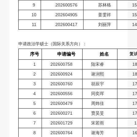
9
202600576
苏林格
15
10
202604905
姜雯祥
15
11
202600417
刘丽萍
14
申请政治学硕士（国际关系方向）：
序号
申请编号
姓名
复
1
202600758
陆宋睿
18
2
202600924
谢润熙
18
3
202600760
胡辰宇
17
4
202600556
同奕珲
17
5
202600479
周炜佳
17
6
202600271
贾昊旻
17
7
202601729
宋若雨
1
8
202600764
谢海芳
16