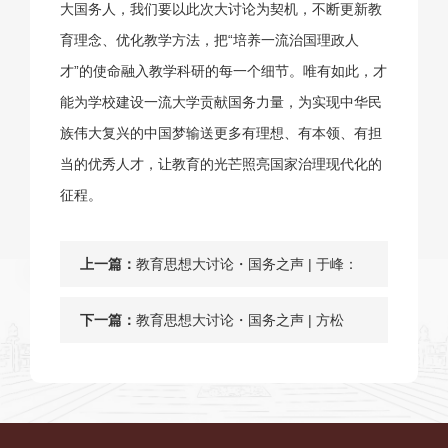
大国务人，我们要以此次大讨论为契机，不断更新教
育理念、优化教学方法，把“培养一流治国理政人
才”的使命融入教学科研的每一个细节。唯有如此，才
能为学校建设一流大学贡献国务力量，为实现中华民
族伟大复兴的中国梦输送更多有理想、有本领、有担
当的优秀人才，让教育的光芒照亮国家治理现代化的
征程。
上一篇：
教育思想大讨论・国务之声 | 于峰：
破“卷”立“异”：以真我，应万变——注
下一篇：
教育思想大讨论・国务之声 | 方松
重学生的差异化成长
英：引导学生敢问、会问、会说：提
升课堂互动与思维深度的实践探索