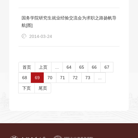
国务学院研究生就业经验交流会为求职之路扬帆导
航[图]
2014-03-24
首页
上页
...
64
65
66
67
68
69
70
71
72
73
...
下页
尾页